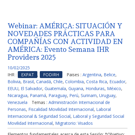
Webinar: AMÉRICA: SITUACIÓN Y
NOVEDADES PRÁCTICAS PARA
COMPAÑÍAS CON ACTIVIDAD EN
AMÉRICA: Evento Semana IHR
Providers 2025
10/02/2025
IHR :
EXPAT
,
FODIRH
Paises :
Argentina
,
Belice
,
Bolivia
,
Brasil
,
Canadá
,
Chile
,
Colombia
,
Costa Rica
,
Ecuador
,
EEUU
,
El Salvador
,
Guatemala
,
Guyana
,
Honduras
,
México
,
Nicaragua
,
Panamá
,
Paraguay
,
Perú
,
Surinam
,
Uruguay
,
Venezuela
Temas :
Administración Internacional de
Personas
,
Fiscalidad Movilidad Internacional
,
Laboral
Internacional & Seguridad Social
,
Laboral y Seguridad Social
Movilidad Internacional
,
Migratorio: Visados
Elementos fundamentales acerca de esta Sesión: *Objetivo: