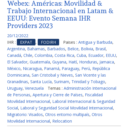
Webex: Américas: Movilidad &
Trabajo Internacional en Latam &
EEUU: Evento Semana IHR
Providers 2023
20/12/2022
IHR :
EXPAT
,
FODIRH
Paises :
Antigua y Barbuda
,
Argentina
,
Bahamas
,
Barbados
,
Belice
,
Bolivia
,
Brasil
,
Canadá
,
Chile
,
Colombia
,
Costa Rica
,
Cuba
,
Ecuador
,
EEUU
,
El Salvador
,
Guatemala
,
Guyana
,
Haití
,
Honduras
,
Jamaica
,
México
,
Nicaragua
,
Panamá
,
Paraguay
,
Perú
,
República
Dominicana
,
San Cristobal y Nieves
,
San Vicente y las
Granadinas
,
Santa Lucía
,
Surinam
,
Trinidad y Tobago
,
Uruguay
,
Venezuela
Temas :
Administración Internacional
de Personas
,
Apertura y Cierre de Países
,
Fiscalidad
Movilidad Internacional
,
Laboral Internacional & Seguridad
Social
,
Laboral y Seguridad Social Movilidad Internacional
,
Migratorio: Visados
,
Otros entorno multipaís
,
Otros
Movilidad Internacional
,
Relocation