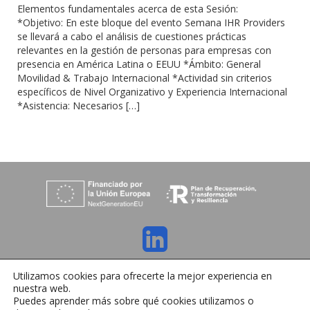
Elementos fundamentales acerca de esta Sesión:
*Objetivo: En este bloque del evento Semana IHR Providers
se llevará a cabo el análisis de cuestiones prácticas
relevantes en la gestión de personas para empresas con
presencia en América Latina o EEUU *Ámbito: General
Movilidad & Trabajo Internacional *Actividad sin criterios
específicos de Nivel Organizativo y Experiencia Internacional
*Asistencia: Necesarios […]
C/ Orense 6, 36970 Sanxenxo, Pontevedra
Utilizamos cookies para ofrecerte la mejor experiencia en
Tlfno:
+34 986 72 35 64
| E-mail:
info@ihrmeeting.com
nuestra web.
Aviso legal
|
Política de cookies
|
Contacto
Puedes aprender más sobre qué cookies utilizamos o