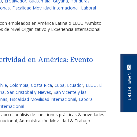
U
,
El Salvador
,
Guatemala
,
Guyana
,
Honduras
,
sonas
,
Fiscalidad Movilidad Internacional
,
Laboral
s con empleados en América Latina o EEUU *Ámbito:
os de Nivel Organizativo y Experiencia Internacional
ctividad en América: Evento
NEWSLETTER
hile
,
Colombia
,
Costa Rica
,
Cuba
,
Ecuador
,
EEUU
,
El
ana
,
San Cristobal y Nieves
,
San Vicente y las
onas
,
Fiscalidad Movilidad Internacional
,
Laboral
nternacional
cabo el análisis de cuestiones prácticas & novedades
nacional, Administración Movilidad & Trabajo