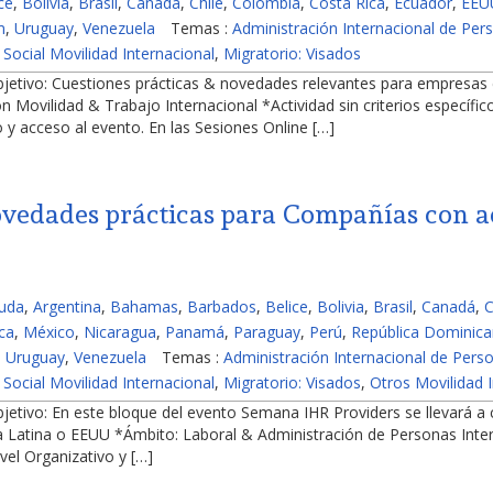
ce
,
Bolivia
,
Brasil
,
Canadá
,
Chile
,
Colombia
,
Costa Rica
,
Ecuador
,
EEU
m
,
Uruguay
,
Venezuela
Temas :
Administración Internacional de Per
 Social Movilidad Internacional
,
Migratorio: Visados
bjetivo: Cuestiones prácticas & novedades relevantes para empresa
n Movilidad & Trabajo Internacional *Actividad sin criterios específic
 y acceso al evento. En las Sesiones Online […]
ovedades prácticas para Compañías con a
buda
,
Argentina
,
Bahamas
,
Barbados
,
Belice
,
Bolivia
,
Brasil
,
Canadá
,
C
ca
,
México
,
Nicaragua
,
Panamá
,
Paraguay
,
Perú
,
República Dominic
,
Uruguay
,
Venezuela
Temas :
Administración Internacional de Pers
 Social Movilidad Internacional
,
Migratorio: Visados
,
Otros Movilidad I
etivo: En este bloque del evento Semana IHR Providers se llevará a 
Latina o EEUU *Ámbito: Laboral & Administración de Personas Inter
ivel Organizativo y […]