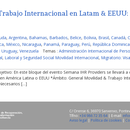
Trabajo Internacional en Latam & EEUU:
buda
,
Argentina
,
Bahamas
,
Barbados
,
Belice
,
Bolivia
,
Brasil
,
Canadá
,
C
ca
,
México
,
Nicaragua
,
Panamá
,
Paraguay
,
Perú
,
República Dominic
,
Uruguay
,
Venezuela
Temas :
Administración Internacional de Pers
al
,
Laboral y Seguridad Social Movilidad Internacional
,
Migratorio: Vis
tivo: En este bloque del evento Semana IHR Providers se llevará a ca
n América Latina o EEUU *Ámbito: General Movilidad & Trabajo Interna
 Necesarios […]
C/ Orense 6, 36970 Sanxenxo, Ponte
Tlfno:
+34 986 72 35 64
| E-mail:
inf
Aviso legal
|
Política de cookies
|
Co