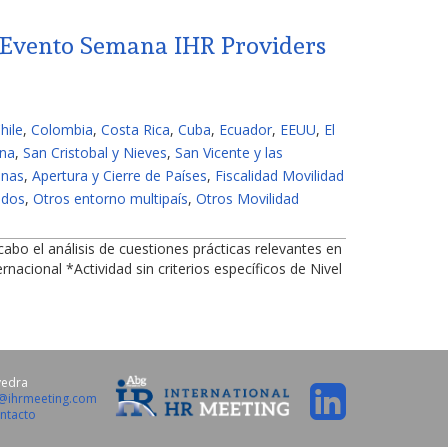
 Evento Semana IHR Providers
hile
,
Colombia
,
Costa Rica
,
Cuba
,
Ecuador
,
EEUU
,
El
ana
,
San Cristobal y Nieves
,
San Vicente y las
onas
,
Apertura y Cierre de Países
,
Fiscalidad Movilidad
ados
,
Otros entorno multipaís
,
Otros Movilidad
bo el análisis de cuestiones prácticas relevantes en
cional *Actividad sin criterios específicos de Nivel
vedra
o@ihrmeeting.com
ntacto