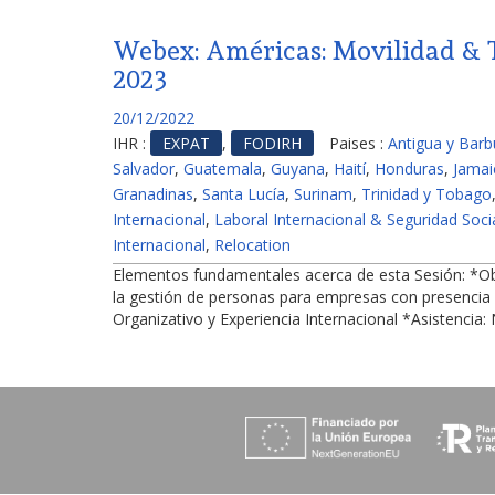
Webex: Américas: Movilidad & 
2023
20/12/2022
IHR :
EXPAT
,
FODIRH
Paises :
Antigua y Bar
Salvador
,
Guatemala
,
Guyana
,
Haití
,
Honduras
,
Jamai
Granadinas
,
Santa Lucía
,
Surinam
,
Trinidad y Tobago
Internacional
,
Laboral Internacional & Seguridad Soci
Internacional
,
Relocation
Elementos fundamentales acerca de esta Sesión: *Obje
la gestión de personas para empresas con presencia e
Organizativo y Experiencia Internacional *Asistencia: