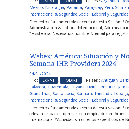
IHR :
EXPAT
,
FODIRH
Paises :
Argentina
,
Beli
México
,
Nicaragua
,
Panamá
,
Paraguay
,
Perú
,
Surina
Internacional & Seguridad Social
,
Laboral y Seguridad
Elementos fundamentales acerca de esta Sesión: *O
Administración & Laboral Internacional, Administració
*Asistencia: Necesarios nombre & email para registro
Webex: América: Situación y N
Semana IHR Providers 2024
04/01/2024
IHR :
EXPAT
,
FODIRH
Paises :
Antigua y Bar
Salvador
,
Guatemala
,
Guyana
,
Haití
,
Honduras
,
Jamai
Granadinas
,
Santa Lucía
,
Surinam
,
Trinidad y Tobago
Internacional & Seguridad Social
,
Laboral y Seguridad
Elementos fundamentales acerca de esta Sesión: *Obj
relevantes para empresas con empleados en América 
Internacional *Actividad sin criterios específicos de N