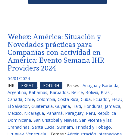
Webex: América: Situación y
Novedades prácticas para
Compañías con actividad en
América: Evento Semana IHR
Providers 2024
04/01/2024
IHR :
EXPAT
,
FODIRH
Paises :
Antigua y Barbuda
,
Argentina
,
Bahamas
,
Barbados
,
Belice
,
Bolivia
,
Brasil
,
Canadá
,
Chile
,
Colombia
,
Costa Rica
,
Cuba
,
Ecuador
,
EEUU
,
El Salvador
,
Guatemala
,
Guyana
,
Haití
,
Honduras
,
Jamaica
,
México
,
Nicaragua
,
Panamá
,
Paraguay
,
Perú
,
República
Dominicana
,
San Cristobal y Nieves
,
San Vicente y las
Granadinas
,
Santa Lucía
,
Surinam
,
Trinidad y Tobago
,
Uruguay
,
Venezuela
Temas :
Administración Internacional