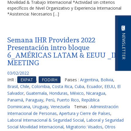
Movilidad & Trabajo Internacional *Actividad sin criterios
específicos de Nivel Organizativo y Experiencia Internacional
*Asistencia: Necesarios […]
NEWSLETTER
Semana IHR Providers 2022
Presentación intro bloque
6_AMÉRICAS LATAM & EEUU _IHR
MEETING
03/02/2022
IHR :
EXPAT
,
FODIRH
Paises :
Argentina
,
Bolivia
,
Brasil
,
Chile
,
Colombia
,
Costa Rica
,
Cuba
,
Ecuador
,
EEUU
,
El
Salvador
,
Guatemala
,
Honduras
,
México
,
Nicaragua
,
Panamá
,
Paraguay
,
Perú
,
Puerto Rico
,
República
Dominicana
,
Uruguay
,
Venezuela
Temas :
Administración
Internacional de Personas
,
Apertura y Cierre de Países
,
Laboral Internacional & Seguridad Social
,
Laboral y Seguridad
Social Movilidad Internacional
,
Migratorio: Visados
,
Otros