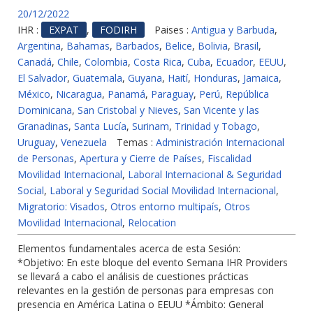
20/12/2022
IHR :
EXPAT
,
FODIRH
Paises :
Antigua y Barbuda
,
Argentina
,
Bahamas
,
Barbados
,
Belice
,
Bolivia
,
Brasil
,
Canadá
,
Chile
,
Colombia
,
Costa Rica
,
Cuba
,
Ecuador
,
EEUU
,
El Salvador
,
Guatemala
,
Guyana
,
Haití
,
Honduras
,
Jamaica
,
México
,
Nicaragua
,
Panamá
,
Paraguay
,
Perú
,
República
Dominicana
,
San Cristobal y Nieves
,
San Vicente y las
Granadinas
,
Santa Lucía
,
Surinam
,
Trinidad y Tobago
,
Uruguay
,
Venezuela
Temas :
Administración Internacional
de Personas
,
Apertura y Cierre de Países
,
Fiscalidad
Movilidad Internacional
,
Laboral Internacional & Seguridad
Social
,
Laboral y Seguridad Social Movilidad Internacional
,
Migratorio: Visados
,
Otros entorno multipaís
,
Otros
Movilidad Internacional
,
Relocation
Elementos fundamentales acerca de esta Sesión:
*Objetivo: En este bloque del evento Semana IHR Providers
se llevará a cabo el análisis de cuestiones prácticas
relevantes en la gestión de personas para empresas con
presencia en América Latina o EEUU *Ámbito: General