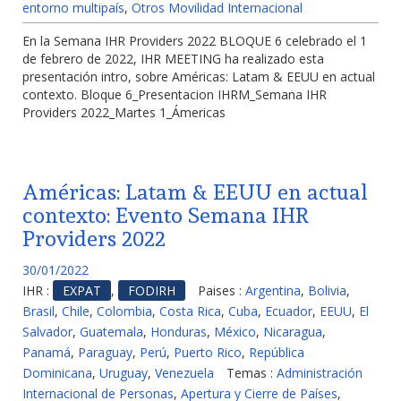
entorno multipaís
,
Otros Movilidad Internacional
En la Semana IHR Providers 2022 BLOQUE 6 celebrado el 1
de febrero de 2022, IHR MEETING ha realizado esta
presentación intro, sobre Américas: Latam & EEUU en actual
contexto. Bloque 6_Presentacion IHRM_Semana IHR
Providers 2022_Martes 1_Ámericas
Américas: Latam & EEUU en actual
contexto: Evento Semana IHR
Providers 2022
30/01/2022
IHR :
EXPAT
,
FODIRH
Paises :
Argentina
,
Bolivia
,
Brasil
,
Chile
,
Colombia
,
Costa Rica
,
Cuba
,
Ecuador
,
EEUU
,
El
Salvador
,
Guatemala
,
Honduras
,
México
,
Nicaragua
,
Panamá
,
Paraguay
,
Perú
,
Puerto Rico
,
República
Dominicana
,
Uruguay
,
Venezuela
Temas :
Administración
Internacional de Personas
,
Apertura y Cierre de Países
,