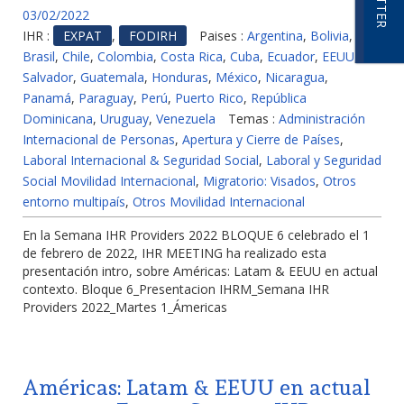
03/02/2022
IHR :
EXPAT
,
FODIRH
Paises :
Argentina
,
Bolivia
,
Brasil
,
Chile
,
Colombia
,
Costa Rica
,
Cuba
,
Ecuador
,
EEUU
,
El
Salvador
,
Guatemala
,
Honduras
,
México
,
Nicaragua
,
Panamá
,
Paraguay
,
Perú
,
Puerto Rico
,
República
Dominicana
,
Uruguay
,
Venezuela
Temas :
Administración
Internacional de Personas
,
Apertura y Cierre de Países
,
Laboral Internacional & Seguridad Social
,
Laboral y Seguridad
Social Movilidad Internacional
,
Migratorio: Visados
,
Otros
entorno multipaís
,
Otros Movilidad Internacional
En la Semana IHR Providers 2022 BLOQUE 6 celebrado el 1
de febrero de 2022, IHR MEETING ha realizado esta
presentación intro, sobre Américas: Latam & EEUU en actual
contexto. Bloque 6_Presentacion IHRM_Semana IHR
Providers 2022_Martes 1_Ámericas
Américas: Latam & EEUU en actual