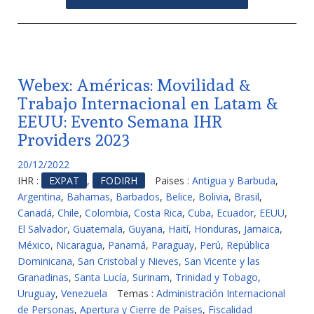
Webex: Américas: Movilidad &
Trabajo Internacional en Latam &
EEUU: Evento Semana IHR
Providers 2023
20/12/2022
IHR :
EXPAT
,
FODIRH
Paises :
Antigua y Barbuda
,
Argentina
,
Bahamas
,
Barbados
,
Belice
,
Bolivia
,
Brasil
,
Canadá
,
Chile
,
Colombia
,
Costa Rica
,
Cuba
,
Ecuador
,
EEUU
,
El Salvador
,
Guatemala
,
Guyana
,
Haití
,
Honduras
,
Jamaica
,
México
,
Nicaragua
,
Panamá
,
Paraguay
,
Perú
,
República
Dominicana
,
San Cristobal y Nieves
,
San Vicente y las
Granadinas
,
Santa Lucía
,
Surinam
,
Trinidad y Tobago
,
Uruguay
,
Venezuela
Temas :
Administración Internacional
de Personas
,
Apertura y Cierre de Países
,
Fiscalidad