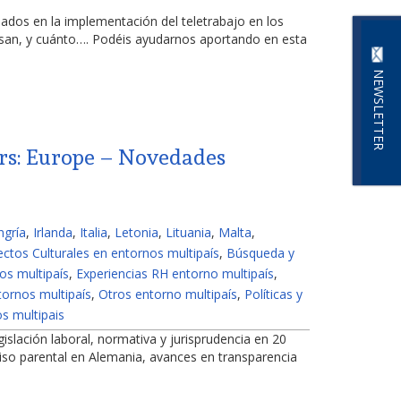
dos en la implementación del teletrabajo en los
nsan, y cuánto…. Podéis ayudarnos aportando en esta
NEWSLETTER
ers: Europe – Novedades
ngría
,
Irlanda
,
Italia
,
Letonia
,
Lituania
,
Malta
,
ctos Culturales en entornos multipaís
,
Búsqueda y
os multipaís
,
Experiencias RH entorno multipaís
,
ornos multipaís
,
Otros entorno multipaís
,
Políticas y
s multipais
gislación laboral, normativa y jurisprudencia en 20
miso parental en Alemania, avances en transparencia