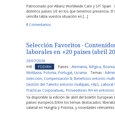
Patrocinado por Allianz Worldwide Care y SIT Spain
distintos países UE en los que tenemos presencia. 
sencilla tabla vuestra situación en […]
8 Comentarios
Selección Favoritos · Contenido
laborales en +20 países (abril 2
29/07/2026
IHR :
FODIRH
Paises :
Alemania
,
Bélgica
,
Bosnia
Moldavia
,
Polonia
,
Portugal
,
Ucrania
Temas :
Admin
Selección
,
Compensación & Beneficios entorno multi
Gestión del Talento entorno multipaís
,
H&S
,
Laboral 
Prácticas Corporativas
,
Proveedores RH en entornos 
Ya disponible la edición de abril del boletín European
países europeos.Entre los temas destacados: liberali
salarial en Hungría y Polonia, y novedades relevantes