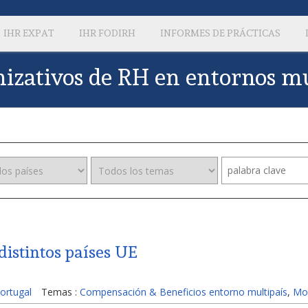
IHR EXPAT
IHR FODIRH
INFORMES DE PRÁCTICAS
izativos de RH en entornos mu
istintos países UE
ortugal
Temas :
Compensación & Beneficios entorno multipaís
,
Mod