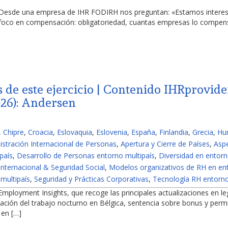
 Desde una empresa de IHR FODIRH nos preguntan: «Estamos interesa
El foco en compensación: obligatoriedad, cuantas empresas lo compe
s de este ejercicio | Contenido IHRprovid
026): Andersen
,
Chipre
,
Croacia
,
Eslovaquia
,
Eslovenia
,
España
,
Finlandia
,
Grecia
,
Hu
istración Internacional de Personas
,
Apertura y Cierre de Países
,
Aspe
país
,
Desarrollo de Personas entorno multipaís
,
Diversidad en entorn
Internacional & Seguridad Social
,
Modelos organizativos de RH en ent
multipaís
,
Seguridad y Prácticas Corporativas
,
Tecnología RH entorno
 Employment Insights, que recoge las principales actualizaciones en le
zación del trabajo nocturno en Bélgica, sentencia sobre bonus y per
 en […]