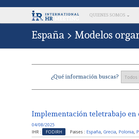
QUIENES SOMOS
España > Modelos organ
¿Qué información buscas?
Implementación teletrabajo en d
04/08/2025
IHR :
FODIRH
Paises :
España
,
Grecia
,
Polonia
,
P