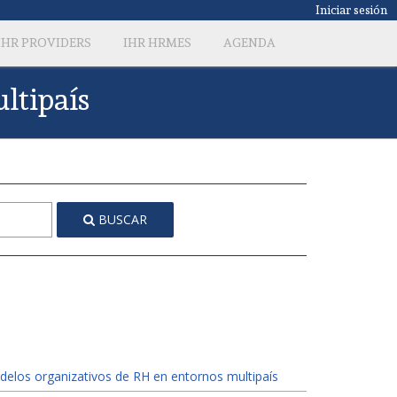
Iniciar sesión
IHR PROVIDERS
IHR HRMES
AGENDA
ltipaís
BUSCAR
elos organizativos de RH en entornos multipaís