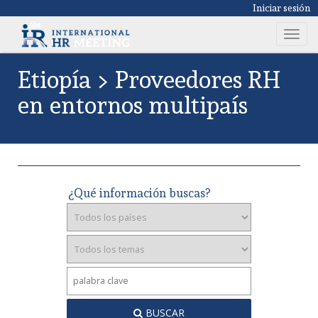
Iniciar sesión
T
o
g
Etiopía > Proveedores RH
g
en entornos multipaís
l
e
n
a
v
i
¿Qué información buscas?
g
a
t
i
o
n
BUSCAR