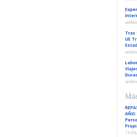
Exper
Inter
webex
Tras 
UE Tr
Estad
webex
Labor
Viaje
Durac
webex
Más
REPA
AÑO: 
Perso
Propi
11/05