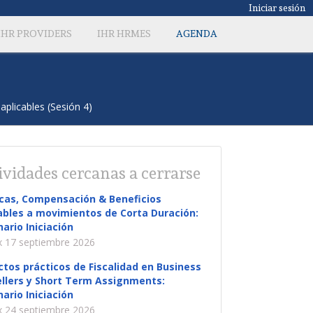
Iniciar sesión
IHR PROVIDERS
IHR HRMES
AGENDA
licables (Sesión 4)
ividades cercanas a cerrarse
icas, Compensación & Beneficios
ables a movimientos de Corta Duración:
ario Iniciación
 17 septiembre 2026
tos prácticos de Fiscalidad en Business
llers y Short Term Assignments:
ario Iniciación
 24 septiembre 2026