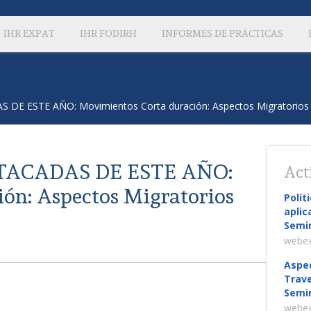
IHR EXPAT
IHR FODIRH
INFORMES DE PRÁCTICAS
E ESTE AÑO: Movimientos Corta duración: Aspectos Migratorios ap
TACADAS DE ESTE AÑO:
Act
ón: Aspectos Migratorios
Polít
aplic
Semin
webex
Aspec
Trave
Semin
webex