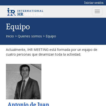
Iniciar sesión
T
o
g
Equipo
g
l
Inicio
>
Quienes somos
>
Equipo
e
n
Actualmente, IHR MEETING está formada por un equipo de
a
cuatro personas que dinamizan toda la actividad.
v
i
g
a
t
i
o
n
Antonio de Juan