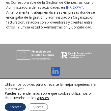
es Corresponsable de la Gestión de Clientes, así como
Administradora de las actividades en
IHR EXPAT
.
Anteriormente, trabajó en diversas empresas donde se
encargaba de la gestión y administración (organización,
facturación, relación con proveedores y clientes entre
otros…). Emilia estudió Administración y Contabilidad.
C/ Orense 6, 36970 Sanxenxo, Pontevedra
Utilizamos cookies para ofrecerte la mejor experiencia en
Tlfno:
+34 986 72 35 64
| E-mail:
info@ihrmeeting.com
nuestra web.
Aviso legal
|
Política de cookies
|
Contacto
Puedes aprender más sobre qué cookies utilizamos o
desactivarlas en los
ajustes
.
Español
Aceptar
Ajustes