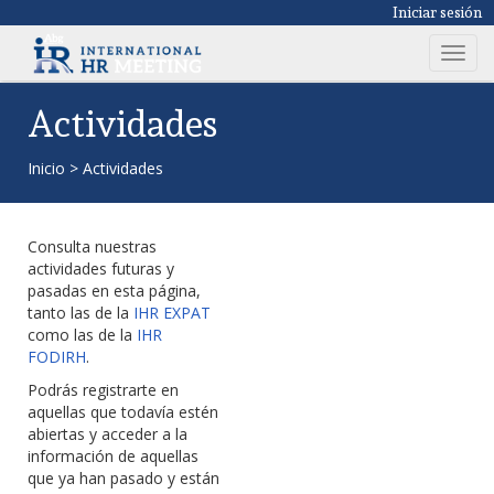
Iniciar sesión
T
o
g
Actividades
g
l
Inicio
>
Actividades
e
n
a
Consulta nuestras
v
actividades futuras y
i
pasadas en esta página,
g
tanto las de la
IHR EXPAT
como las de la
IHR
a
FODIRH
.
t
i
Podrás registrarte en
aquellas que todavía estén
o
abiertas y acceder a la
n
información de aquellas
que ya han pasado y están