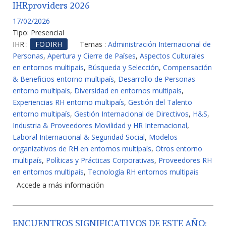
IHRproviders 2026
17/02/2026
Tipo:
Presencial
IHR :
FODIRH
Temas :
Administración Internacional de
Personas
,
Apertura y Cierre de Países
,
Aspectos Culturales
en entornos multipaís
,
Búsqueda y Selección
,
Compensación
& Beneficios entorno multipaís
,
Desarrollo de Personas
entorno multipaís
,
Diversidad en entornos multipaís
,
Experiencias RH entorno multipaís
,
Gestión del Talento
entorno multipaís
,
Gestión Internacional de Directivos
,
H&S
,
Industria & Proveedores Movilidad y HR Internacional
,
Laboral Internacional & Seguridad Social
,
Modelos
organizativos de RH en entornos multipaís
,
Otros entorno
multipaís
,
Políticas y Prácticas Corporativas
,
Proveedores RH
en entornos multipaís
,
Tecnología RH entornos multipais
Accede a más información
ENCUENTROS SIGNIFICATIVOS DE ESTE AÑO: