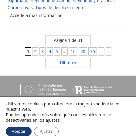
expatriado
,
Seguridad Movilidad
,
Seguridad y Prácticas
Corporativas
,
Tipos de desplazamiento
Accede a más información
Página 1 de 31
1
2
3
4
5
...
10
20
30
...
»
Última »
Utilizamos cookies para ofrecerte la mejor experiencia en
nuestra web.
Puedes aprender más sobre qué cookies utilizamos o
desactivarlas en los
ajustes
.
C/ Orense 6, 36970 Sanxenxo, Pontevedra
Tlfno:
+34 986 72 35 64
| E-mail:
info@ihrmeeting.com
Aceptar
Ajustes
Aviso legal
|
Política de cookies
|
Contacto