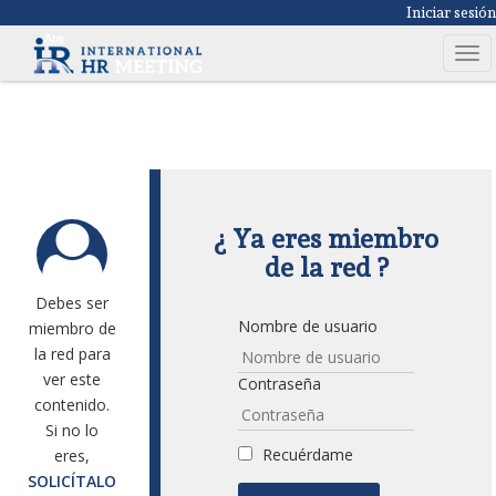
Iniciar sesió
T
o
g
g
l
e
n
¿ Ya eres miembro
a
de la red ?
v
i
Debes ser
g
Nombre de usuario
miembro de
a
la red para
t
ver este
Contraseña
i
contenido.
o
Si no lo
n
Recuérdame
eres,
SOLICÍTALO