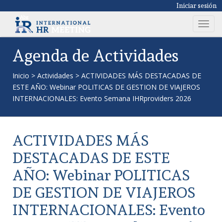
Iniciar sesión
T
o
g
Agenda de Actividades
g
l
Inicio
>
Actividades
>
ACTIVIDADES MÁS DESTACADAS DE
e
ESTE AÑO: Webinar POLITICAS DE GESTION DE VIAJEROS
n
INTERNACIONALES: Evento Semana IHRproviders 2026
a
v
i
ACTIVIDADES MÁS
g
a
DESTACADAS DE ESTE
t
AÑO: Webinar POLITICAS
i
o
DE GESTION DE VIAJEROS
n
INTERNACIONALES: Evento