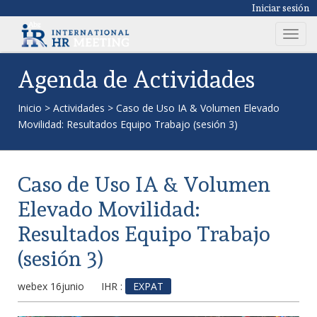
Iniciar sesión
T
o
g
Agenda de Actividades
g
l
Inicio
>
Actividades
>
Caso de Uso IA & Volumen Elevado
e
Movilidad: Resultados Equipo Trabajo (sesión 3)
n
a
v
Caso de Uso IA & Volumen
i
g
Elevado Movilidad:
a
Resultados Equipo Trabajo
t
i
(sesión 3)
o
n
webex 16junio
IHR :
EXPAT