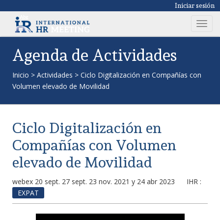
Iniciar sesión
T
o
g
Agenda de Actividades
g
l
Inicio
>
Actividades
>
Ciclo Digitalización en Compañías con
e
Volumen elevado de Movilidad
n
a
v
Ciclo Digitalización en
i
g
Compañías con Volumen
a
elevado de Movilidad
t
i
webex 20 sept. 27 sept. 23 nov. 2021 y 24 abr 2023
IHR :
o
EXPAT
n