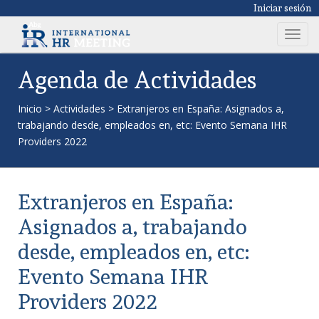
Iniciar sesión
T
o
g
Agenda de Actividades
g
l
Inicio
>
Actividades
>
Extranjeros en España: Asignados a,
e
trabajando desde, empleados en, etc: Evento Semana IHR
n
Providers 2022
a
v
i
Extranjeros en España:
g
a
Asignados a, trabajando
t
desde, empleados en, etc:
i
o
Evento Semana IHR
n
Providers 2022