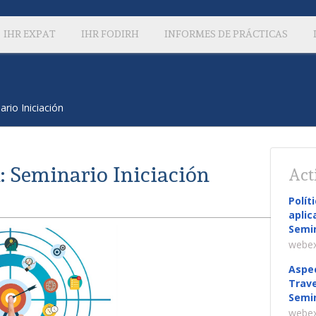
IHR EXPAT
IHR FODIRH
INFORMES DE PRÁCTICAS
ario Iniciación
: Seminario Iniciación
Act
Polít
aplic
Semin
webex
Aspec
Trave
Semin
webex