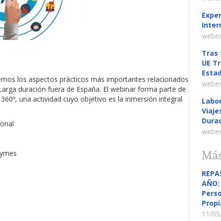
Exper
Inter
webex
Tras 
UE Tr
Estad
remos los aspectos prácticos más importantes relacionados
webex
Larga duración fuera de España. El webinar forma parte de
360º, una actividad cuyo objetivo es la inmersión integral
Labor
Viaje
Durac
ional
webex
pymes
Más
REPA
AÑO: 
Perso
Propi
11/05