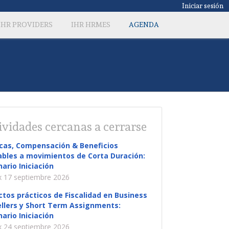
Iniciar sesión
IHR PROVIDERS
IHR HRMES
AGENDA
ividades cercanas a cerrarse
icas, Compensación & Beneficios
ables a movimientos de Corta Duración:
ario Iniciación
 17 septiembre 2026
tos prácticos de Fiscalidad en Business
llers y Short Term Assignments:
ario Iniciación
 24 septiembre 2026