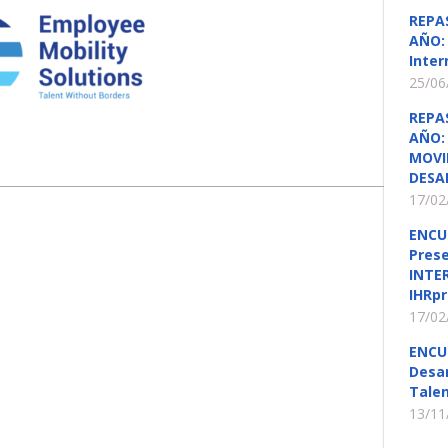
REPA
AÑO: 
Inter
25/06
REPA
AÑO: 
MOVI
DESA
17/02
ENCU
Pres
INTE
IHRpr
17/02
ENCU
Desar
Talen
13/11