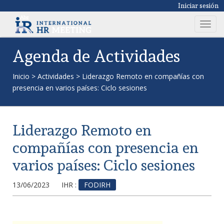
Iniciar sesión
T
o
g
Agenda de Actividades
g
l
Inicio
>
Actividades
>
Liderazgo Remoto en compañías con
e
presencia en varios países: Ciclo sesiones
n
a
v
Liderazgo Remoto en
i
g
compañías con presencia en
a
varios países: Ciclo sesiones
t
i
13/06/2023
IHR :
FODIRH
o
n