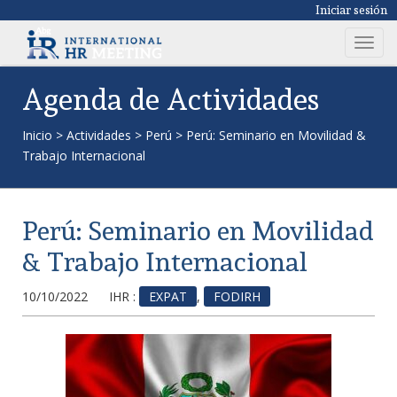
Iniciar sesión
T
o
g
Agenda de Actividades
g
l
Inicio
>
Actividades
>
Perú
>
Perú: Seminario en Movilidad &
e
Trabajo Internacional
n
a
v
Perú: Seminario en Movilidad
i
g
& Trabajo Internacional
a
t
10/10/2022
IHR :
EXPAT
,
FODIRH
i
o
n