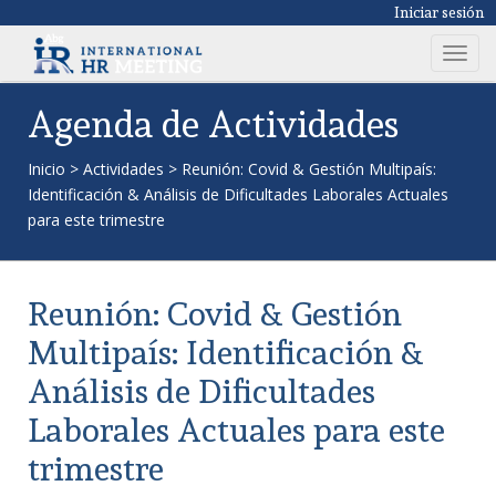
Iniciar sesión
T
o
g
Agenda de Actividades
g
l
Inicio
>
Actividades
>
Reunión: Covid & Gestión Multipaís:
e
Identificación & Análisis de Dificultades Laborales Actuales
n
para este trimestre
a
v
i
Reunión: Covid & Gestión
g
a
Multipaís: Identificación &
t
Análisis de Dificultades
i
o
Laborales Actuales para este
n
trimestre