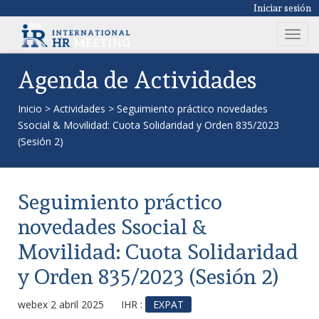
Iniciar sesión
T
o
g
Agenda de Actividades
g
l
Inicio
>
Actividades
>
Seguimiento práctico novedades
e
Ssocial & Movilidad: Cuota Solidaridad y Orden 835/2023
n
(Sesión 2)
a
v
i
Seguimiento práctico
g
a
novedades Ssocial &
t
Movilidad: Cuota Solidaridad
i
o
y Orden 835/2023 (Sesión 2)
n
webex 2 abril 2025
IHR :
EXPAT