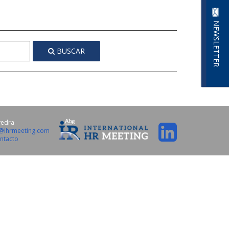
NEWSLETTER
BUSCAR
vedra
o@ihrmeeting.com
ntacto