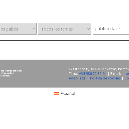
C/ Orense 6, 36970 Sanxenxo, Ponte
Tlfno:
+34 986 72 35 64
| E-mail:
inf
Aviso legal
|
Política de cookies
|
Co
Español