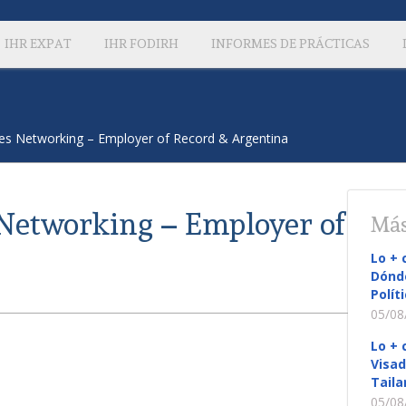
IHR EXPAT
IHR FODIRH
INFORMES DE PRÁCTICAS
les Networking – Employer of Record & Argentina
 Networking – Employer of
Más
Lo + 
Dónde
Polít
05/08
Lo + 
Visad
Taila
05/08