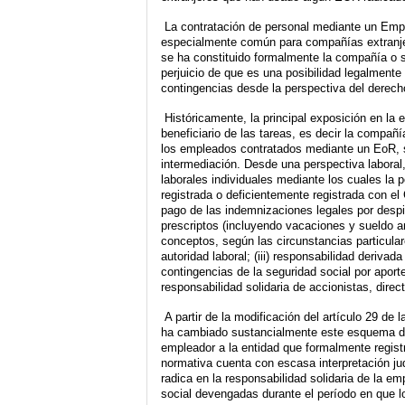
 La contratación de personal mediante un Emplo
especialmente común para compañías extranjer
se ha constituido formalmente la compañía o suc
perjuicio de que es una posibilidad legalmente v
contingencias desde la perspectiva del derecho
 Históricamente, la principal exposición en la 
beneficiario de las tareas, es decir la compañ
los empleados contratados mediante un EoR, si
intermediación. Desde una perspectiva laboral, 
laborales individuales mediante los cuales la p
registrada o deficientemente registrada con el
pago de las indemnizaciones legales por despid
prescriptos (incluyendo vacaciones y sueldo an
conceptos, según las circunstancias particulare
autoridad laboral; (iii) responsabilidad derivad
contingencias de la seguridad social por aporte
responsabilidad solidaria de accionistas, direc
A partir de la modificación del artículo 29 de 
ha cambiado sustancialmente este esquema de 
empleador a la entidad que formalmente registra
normativa cuenta con escasa interpretación jud
radica en la responsabilidad solidaria de la em
social devengadas durante el período en que l