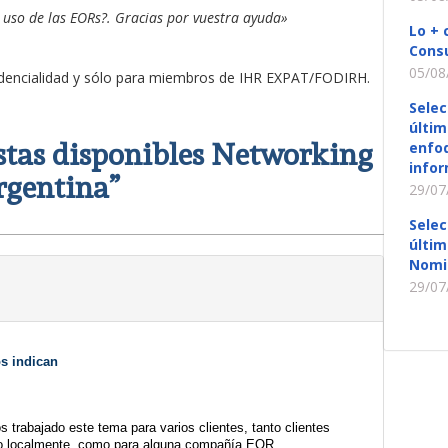
l uso de las EORs?. Gracias por vuestra ayuda»
Lo + 
Consu
05/08
idencialidad y sólo para miembros de IHR EXPAT/FODIRH.
Selec
últim
stas disponibles Networking
enfoq
infor
rgentina
”
29/07
Selec
últim
Nomi
29/07
os indican
trabajado este tema para varios clientes, tanto clientes 
do localmente, como para alguna compañía EOR.