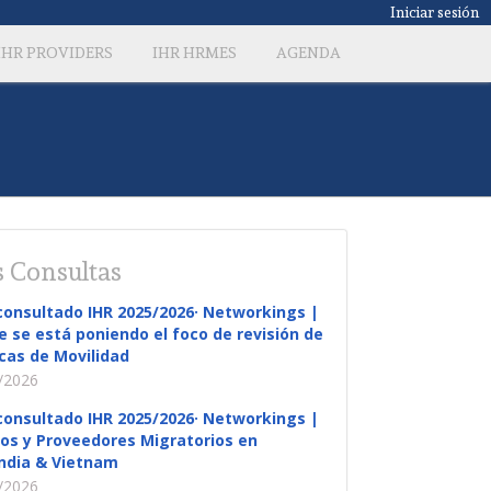
Iniciar sesión
IHR PROVIDERS
IHR HRMES
AGENDA
 Consultas
consultado IHR 2025/2026· Networkings |
 se está poniendo el foco de revisión de
icas de Movilidad
/2026
consultado IHR 2025/2026· Networkings |
os y Proveedores Migratorios en
ndia & Vietnam
/2026