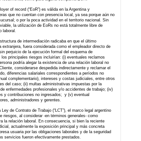
yer of record (“EoR”) es válida en la Argentina y 
as que no cuentan con presencia local, ya sea porque aún no 
ursal; o por la poca actividad en el territorio nacional. Sin 
iable, la utilización de EoRs no está totalmente libre de 
 laboral.
estructura de intermediación radicaba en que el último 
ía extranjera, fuera considerada como el empleador directo de 
n perjuicio de la ejecución formal del esquema de 
los principales riesgos incluirían: (i) eventuales reclamos 
ersona podría alegar la existencia de una relación laboral no 
 Cliente, considerarse despedida indirectamente y reclamar el 
o, diferencias salariales correspondientes a períodos no 
ual complementario), intereses y costas judiciales, entre otros 
s del caso; (ii) multas administrativas impuestas por la 
a de enfermedades profesionales y/o accidentes de trabajo; (iv) 
s y contribuciones no ingresados;  y (v) eventual 
tores, administradores y gerentes.
la Ley de Contrato de Trabajo (“LCT”), el marco legal argentino 
riesgos, al considerar -en términos generales- como 
 la relación laboral. En consecuencia, si bien la reciente 
icial, actualmente la exposición principal y más concreta 
presa usuaria por las obligaciones laborales y de la seguridad 
os servicios fueron efectivamente prestados.