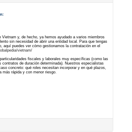
n:
n 
Vietnam
 y, de hecho, ya hemos ayudado a varios miembros 
lento sin necesidad de abrir una entidad local. Para que tengas 
to, aquí puedes ver cómo gestionamos la contratación en el 
obalpedia/
vietnam
/
 particularidades fiscales y laborales muy específicas (como las 
os contratos de duración determinada). Nuestros especialistas 
 caso concreto: qué roles necesitan incorporar y en qué plazos, 
a más rápida y con menor riesgo. 