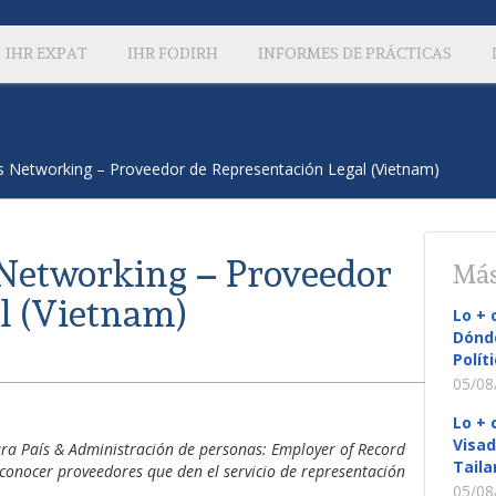
IHR EXPAT
IHR FODIRH
INFORMES DE PRÁCTICAS
s Networking – Proveedor de Representación Legal (Vietnam)
 Networking – Proveedor
Más
l (Vietnam)
Lo + 
Dónde
Polít
05/08
Lo + 
Visad
tura País & Administración de personas: Employer of Record
Taila
conocer proveedores que den el servicio de representación
05/08