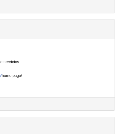
e servicios:
n/
home-page/