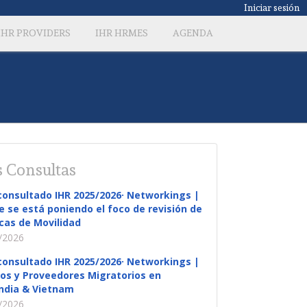
Iniciar sesión
IHR PROVIDERS
IHR HRMES
AGENDA
 Consultas
consultado IHR 2025/2026· Networkings |
 se está poniendo el foco de revisión de
icas de Movilidad
/2026
consultado IHR 2025/2026· Networkings |
os y Proveedores Migratorios en
ndia & Vietnam
/2026