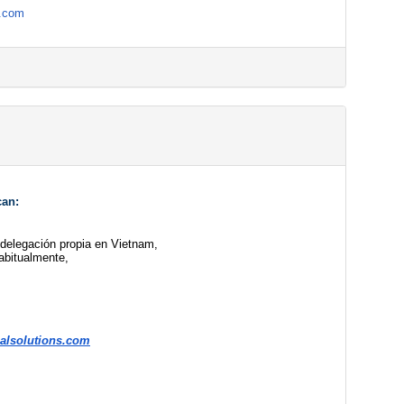
r.com
can:
delegación propia en 
Vietnam
,
abitualmente,
alsolutions.com