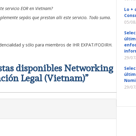
te servicio EOR en Vietnam?
Lo + 
Consu
implemente sepáis que prestan alli este servicio. Todo suma.
05/08
Selec
últim
idencialidad y sólo para miembros de IHR EXPAT/FODIRH.
enfoq
infor
29/07
stas disponibles Networking
Selec
últim
ación Legal (Vietnam)
”
Nomi
29/07