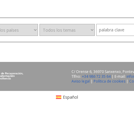
C/ Orense 6, 36970 Sanxenxo, Ponte
Tlfno:
+34 986 72 35 64
| E-mail:
inf
Aviso legal
|
Política de cookies
|
Co
Español