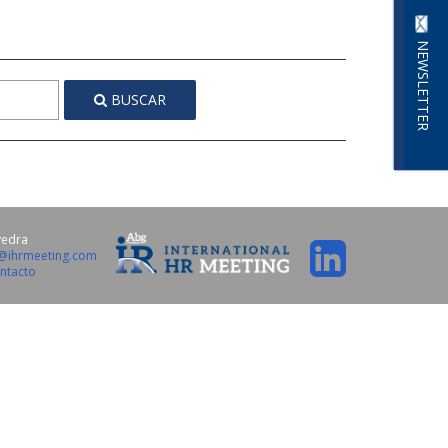
NEWSLETTER
BUSCAR
vedra
o@ihrmeeting.com
ntacto