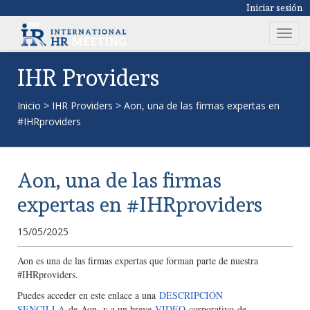
Iniciar sesión
T
o
g
IHR Providers
g
l
Inicio
>
IHR Providers
>
Aon, una de las firmas expertas en
e
#IHRproviders
n
a
v
Aon, una de las firmas
i
g
expertas en #IHRproviders
a
t
15/05/2025
i
o
Aon es una de las firmas expertas que forman parte de nuestra
#IHRproviders.
n
Puedes acceder en este enlace a una
DESCRIPCIÓN
SENCILLA
de Aon y a un breve
VIDEO
corporativo de