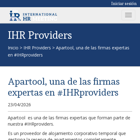
Iniciar sesión
T
o
g
IHR Providers
g
l
Inicio
>
IHR Providers
>
Apartool, una de las firmas expertas
e
en #IHRproviders
n
a
v
Apartool, una de las firmas
i
g
expertas en #IHRproviders
a
t
23/04/2026
i
o
Apartool es una de las firmas expertas que forman parte de
nuestra #IHRproviders.
n
Es un proveedor de alojamiento corporativo temporal que
gestiona la reserva de apartamentos completamente