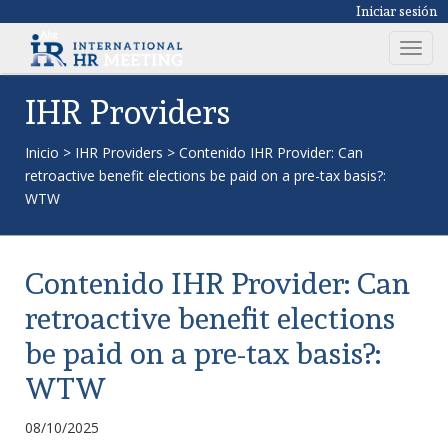
Iniciar sesión
T
o
g
IHR Providers
g
l
Inicio
>
IHR Providers
>
Contenido IHR Provider: Can
e
retroactive benefit elections be paid on a pre-tax basis?:
n
WTW
a
v
i
Contenido IHR Provider: Can
g
a
retroactive benefit elections
t
be paid on a pre-tax basis?:
i
o
WTW
n
08/10/2025