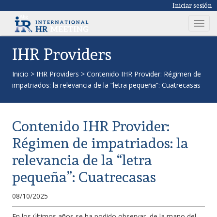
Iniciar sesión
T
o
g
IHR Providers
g
l
Inicio
>
IHR Providers
>
Contenido IHR Provider: Régimen de
e
impatriados: la relevancia de la “letra pequeña”: Cuatrecasas
n
a
v
Contenido IHR Provider:
i
g
Régimen de impatriados: la
a
relevancia de la “letra
t
i
pequeña”: Cuatrecasas
o
n
08/10/2025
En los últimos años se ha podido observar, de la mano del