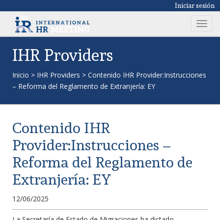
Iniciar sesión
T
o
g
IHR Providers
g
l
Inicio
>
IHR Providers
>
Contenido IHR Provider:Instrucciones
e
– Reforma del Reglamento de Extranjería: EY
n
a
v
Contenido IHR
i
g
Provider:Instrucciones –
a
Reforma del Reglamento de
t
i
Extranjería: EY
o
n
12/06/2025
La Secretaría de Estado de Migraciones ha dictado