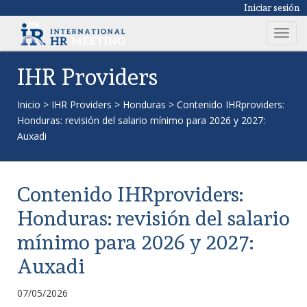
Iniciar sesión
T
o
g
IHR Providers
g
l
Inicio
>
IHR Providers
>
Honduras
>
Contenido IHRproviders:
e
Honduras: revisión del salario mínimo para 2026 y 2027:
n
Auxadi
a
v
i
Contenido IHRproviders:
g
a
Honduras: revisión del salario
t
mínimo para 2026 y 2027:
i
o
Auxadi
n
07/05/2026