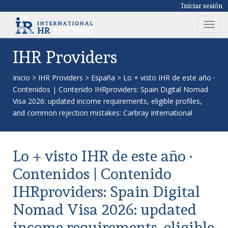
Iniciar sesión
T
o
g
IHR Providers
g
l
Inicio
>
IHR Providers
>
España
>
Lo + visto IHR de este año ·
e
Contenidos | Contenido IHRproviders: Spain Digital Nomad
n
Visa 2026: updated income requirements, eligible profiles,
a
and common rejection mistakes: Carbray International
v
i
g
Lo + visto IHR de este año ·
a
t
Contenidos | Contenido
i
IHRproviders: Spain Digital
o
n
Nomad Visa 2026: updated
income requirements, eligible