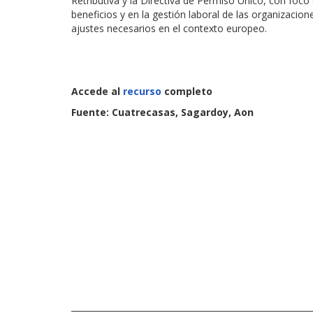
Retributiva y la Directiva de Permiso Único, con fo
beneficios y en la gestión laboral de las organizacion
ajustes necesarios en el contexto europeo.
Accede al
recurso
completo
Fuente: Cuatrecasas, Sagardoy, Aon