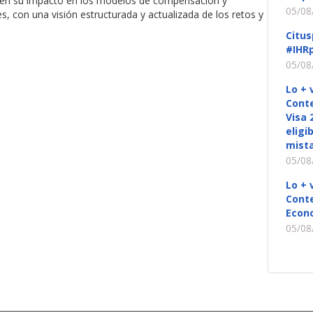
co en su impacto en los modelos de compensación y
05/08
es, con una visión estructurada y actualizada de los retos y
Citus
#IHRp
05/08
Lo + 
Conte
Visa 
eligi
mista
05/08
Lo + 
Conte
Econ
05/08