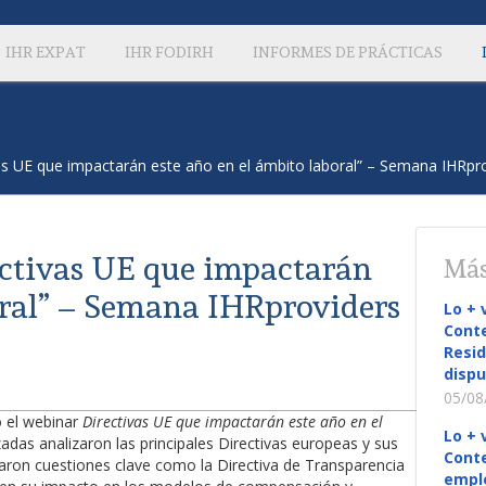
IHR EXPAT
IHR FODIRH
INFORMES DE PRÁCTICAS
as UE que impactarán este año en el ámbito laboral” – Semana IHRpr
ctivas UE que impactarán
Más
oral” – Semana IHRproviders
Lo + 
Conte
Resid
dispu
05/08
 el webinar
Directivas UE que impactarán este año en el
Lo + 
zadas analizaron las principales Directivas europeas y sus
Conte
daron cuestiones clave como la Directiva de Transparencia
empl