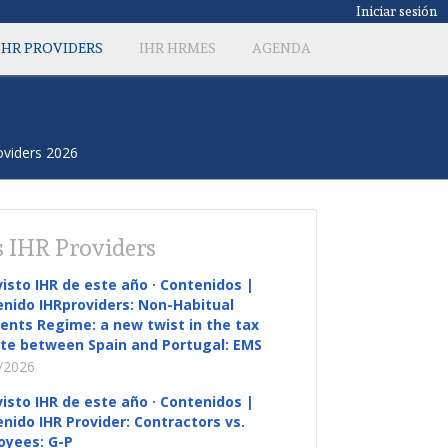
Iniciar sesión
IHR PROVIDERS
IHR HRMES
AGENDA
oviders 2026
 IHR Providers
visto IHR de este año · Contenidos |
nido IHRproviders: Non-Habitual
ents Regime: a new twist in the tax
te between Spain and Portugal: EMS
/2026
visto IHR de este año · Contenidos |
nido IHR Provider: Contractors vs.
oyees: G-P