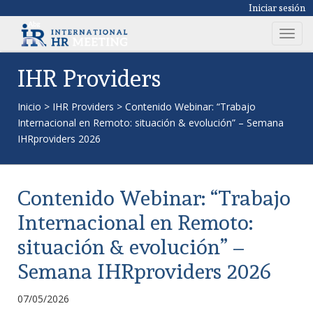
Iniciar sesión
T
o
g
IHR Providers
g
l
Inicio
>
IHR Providers
>
Contenido Webinar: “Trabajo
e
Internacional en Remoto: situación & evolución” – Semana
n
IHRproviders 2026
a
v
i
Contenido Webinar: “Trabajo
g
a
Internacional en Remoto:
t
situación & evolución” –
i
o
Semana IHRproviders 2026
n
07/05/2026