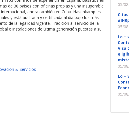
n 1903 con años de experiencia en España. Basados en
05/08
más de 38 países con oficinas propias y una insuperable
n internacional, ahora también en Cuba. Hasenkamp es
Citus
les y está auditada y certificada al día bajo los más
#IHRp
nto de la legalidad vigente. Tradición al servicio de la
05/08
lobal e instalaciones de última generación puestas a su
Lo + 
Conte
Visa 
eligi
mista
05/08
vación & Servicios
Lo + 
Conte
Econ
05/08