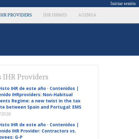
Iniciar sesión
IHR PROVIDERS
IHR HRMES
AGENDA
 IHR Providers
visto IHR de este año · Contenidos |
nido IHRproviders: Non-Habitual
ents Regime: a new twist in the tax
te between Spain and Portugal: EMS
/2026
visto IHR de este año · Contenidos |
nido IHR Provider: Contractors vs.
oyees: G-P