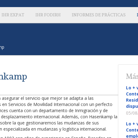
IHR EXPAT
IHR FODIRH
INFORMES DE PRÁCTICAS
mp
enkamp
Más
Lo + 
Conte
a asegurar el servicio que mejor se adapta a las
Resid
 en Servicios de Movilidad Internacional con un perfecto
dispu
ices cuenta con un departamento de Inmigración y de
05/08
er desplazamiento internacional. Además, con Hasenkamp la
se sobre la que gestionaremos las mudanzas de sus
Lo + 
n especializada en mudanzas y logística internacional.
Conte
empl