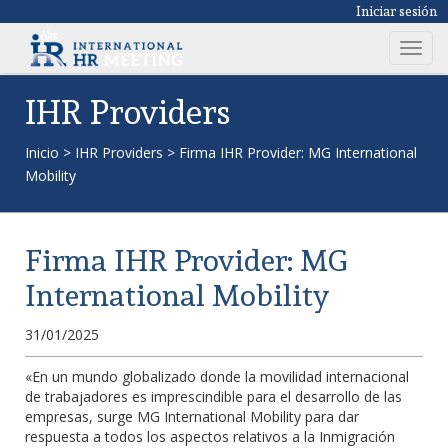
Iniciar sesión
T
o
g
IHR Providers
g
l
Inicio
>
IHR Providers
>
Firma IHR Provider: MG International
e
Mobility
n
a
v
Firma IHR Provider: MG
i
g
International Mobility
a
t
31/01/2025
i
o
«En un mundo globalizado donde la movilidad internacional
de trabajadores es imprescindible para el desarrollo de las
n
empresas, surge MG International Mobility para dar
respuesta a todos los aspectos relativos a la Inmigración