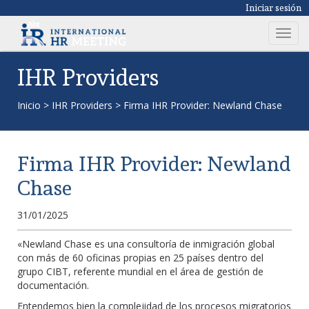
Iniciar sesión
T
o
g
IHR Providers
g
l
Inicio
>
IHR Providers
>
Firma IHR Provider: Newland Chase
e
n
a
Firma IHR Provider: Newland
v
i
Chase
g
a
31/01/2025
t
i
«Newland Chase es una consultoría de inmigración global
con más de 60 oficinas propias en 25 países dentro del
o
grupo CIBT, referente mundial en el área de gestión de
n
documentación.
Entendemos bien la complejidad de los procesos migratorios