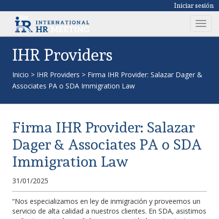
Iniciar sesión
T
o
g
IHR Providers
g
l
Inicio
>
IHR Providers
>
Firma IHR Provider: Salazar Dager &
e
Associates PA o SDA Immigration Law
n
a
v
Firma IHR Provider: Salazar
i
g
Dager & Associates PA o SDA
a
Immigration Law
t
i
31/01/2025
o
n
“Nos especializamos en ley de inmigración y proveemos un
servicio de alta calidad a nuestros clientes. En SDA, asistimos