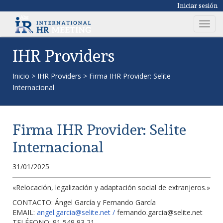
Iniciar sesión
T
o
g
IHR Providers
g
l
Inicio
>
IHR Providers
>
Firma IHR Provider: Selite
e
Internacional
n
a
v
Firma IHR Provider: Selite
i
g
Internacional
a
t
31/01/2025
i
o
«Relocación, legalización y adaptación social de extranjeros.»
n
CONTACTO: Ángel García y Fernando García
EMAIL:
angel.garcia@selite.net
/
fernando.garcia@selite.net
TELÉFONO: 91 549 93 21