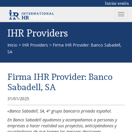
Iniciar sesión
T
o
g
IHR Providers
g
l
Inicio
>
IHR Providers
>
Firma IHR Provider: Banco Sabadell,
e
SA
n
a
v
Firma IHR Provider: Banco
i
g
Sabadell, SA
a
t
31/01/2025
i
o
«Banco Sabadell, SA, 4º grupo bancario privado español.
n
En Banco Sabadell ayudamos y acompañamos a personas y
empresas a hacer realidad sus proyectos, anticipándonos y
ocupándonos de que tomen las mejores decisiones