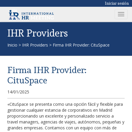
Iniciar sesión
T
o
g
IHR Providers
g
l
Inicio
>
IHR Providers
>
Firma IHR Provider: CituSpace
e
n
a
Firma IHR Provider:
v
i
CituSpace
g
a
14/01/2025
t
i
«CituSpace se presenta como una opción fácil y flexible para
gestionar cualquier estancia de corporativos en Madrid
o
proporcionando un excelente y personalizado servicio a
n
travel managers, agencias de viajes, autónomos, pequeñas y
grandes empresas. Contamos con un equipo con más de