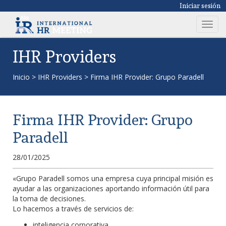
Iniciar sesión
T
o
g
IHR Providers
g
l
Inicio
>
IHR Providers
>
Firma IHR Provider: Grupo Paradell
e
n
a
Firma IHR Provider: Grupo
v
i
Paradell
g
a
28/01/2025
t
i
«Grupo Paradell somos una empresa cuya principal misión es
ayudar a las organizaciones aportando información útil para
o
la toma de decisiones.
n
Lo hacemos a través de servicios de:
inteligencia corporativa