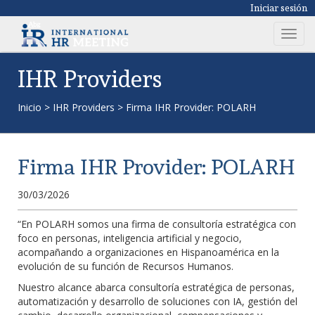
Iniciar sesión
T
o
g
IHR Providers
g
l
Inicio
>
IHR Providers
>
Firma IHR Provider: POLARH
e
n
a
Firma IHR Provider: POLARH
v
i
30/03/2026
g
a
“En POLARH somos una firma de consultoría estratégica con
t
foco en personas, inteligencia artificial y negocio,
i
acompañando a organizaciones en Hispanoamérica en la
o
evolución de su función de Recursos Humanos.
n
Nuestro alcance abarca consultoría estratégica de personas,
automatización y desarrollo de soluciones con IA, gestión del