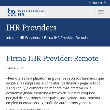
Iniciar sesión
T
o
g
IHR Providers
g
l
Inicio
>
IHR Providers
>
Firma IHR Provider: Remote
e
n
a
Firma IHR Provider: Remote
v
i
14/01/2025
g
a
«Remote es una plataforma global de recursos humanos que
t
ayuda a las empresas a contratar, gestionar y pagar a todo
i
su equipo, y a competir de manera más efectiva en la
o
economía global moderna a través de nuestro conjunto
n
integral de soluciones principales, incluyendo HRIS, nómina,
empleo internacional, gestión de autónomos y más.»