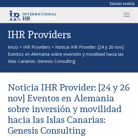
Iniciar sesión
T
o
g
IHR Providers
g
l
Inicio
>
IHR Providers
>
Noticia IHR Provider: [24 y 26 nov]
e
Eventos en Alemania sobre inversión y movilidad hacia las
n
Islas Canarias: Genesis Consulting
a
v
i
Noticia IHR Provider: [24 y 26
g
a
nov] Eventos en Alemania
t
sobre inversión y movilidad
i
o
hacia las Islas Canarias:
n
Genesis Consulting