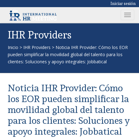
Iniciar sesión
T
o
g
IHR Providers
g
l
Inicio
>
IHR Providers
>
Noticia IHR Provider: Cómo los EOR
e
pueden simplificar la movilidad global del talento para los
n
clientes: Soluciones y apoyo integrales: Jobbatical
a
v
i
Noticia IHR Provider: Cómo
g
a
los EOR pueden simplificar la
t
movilidad global del talento
i
o
para los clientes: Soluciones y
n
apoyo integrales: Jobbatical