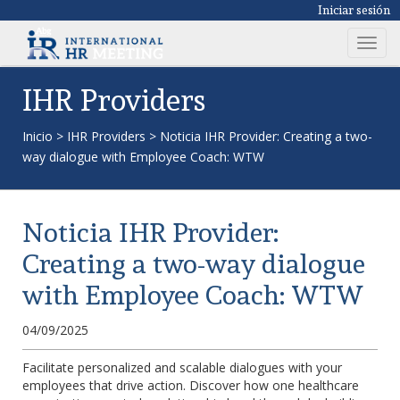
Iniciar sesión
T
o
g
IHR Providers
g
l
Inicio
>
IHR Providers
>
Noticia IHR Provider: Creating a two-
e
way dialogue with Employee Coach: WTW
n
a
v
Noticia IHR Provider:
i
g
Creating a two-way dialogue
a
with Employee Coach: WTW
t
i
04/09/2025
o
n
Facilitate personalized and scalable dialogues with your
employees that drive action. Discover how one healthcare