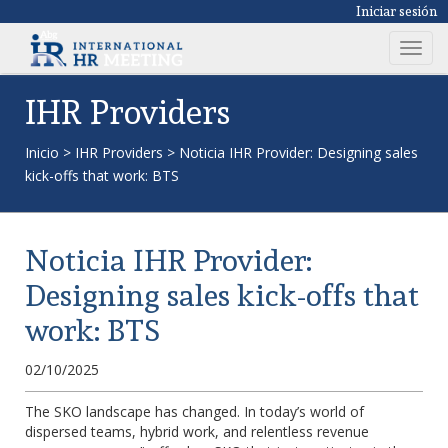
Iniciar sesión
T
o
g
IHR Providers
g
l
Inicio
>
IHR Providers
>
Noticia IHR Provider: Designing sales
e
kick-offs that work: BTS
n
a
v
Noticia IHR Provider:
i
g
Designing sales kick-offs that
a
work: BTS
t
i
02/10/2025
o
n
The SKO landscape has changed. In today’s world of
dispersed teams, hybrid work, and relentless revenue