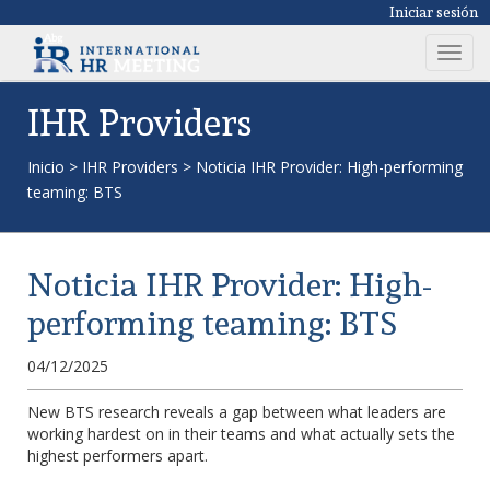
Iniciar sesión
T
o
g
IHR Providers
g
l
Inicio
>
IHR Providers
>
Noticia IHR Provider: High-performing
e
teaming: BTS
n
a
v
Noticia IHR Provider: High-
i
g
performing teaming: BTS
a
t
04/12/2025
i
o
New BTS research reveals a gap between what leaders are
working hardest on in their teams and what actually sets the
n
highest performers apart.