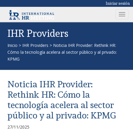
Iniciar sesión
T
o
g
IHR Providers
g
l
Inicio
>
IHR Providers
>
Noticia IHR Provider: Rethink HR:
e
Cómo la tecnología acelera al sector público y al privado:
n
KPMG
a
v
i
Noticia IHR Provider:
g
a
Rethink HR: Cómo la
t
tecnología acelera al sector
i
o
público y al privado: KPMG
n
27/11/2025