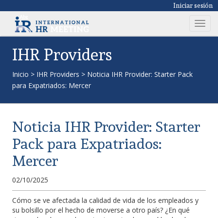
Iniciar sesión
T
o
g
IHR Providers
g
l
Inicio
>
IHR Providers
>
Noticia IHR Provider: Starter Pack
e
para Expatriados: Mercer
n
a
v
Noticia IHR Provider: Starter
i
g
Pack para Expatriados:
a
Mercer
t
i
02/10/2025
o
n
Cómo se ve afectada la calidad de vida de los empleados y
su bolsillo por el hecho de moverse a otro país? ¿En qué