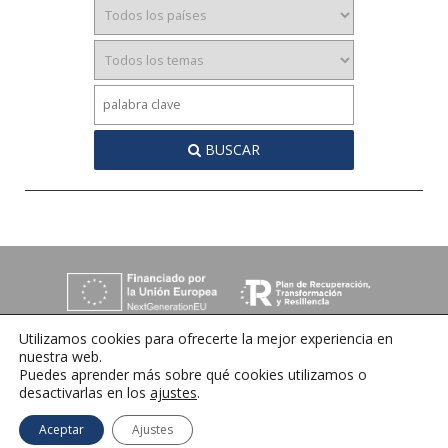
BUSCAR
Utilizamos cookies para ofrecerte la mejor experiencia en
nuestra web.
Puedes aprender más sobre qué cookies utilizamos o
desactivarlas en los
ajustes
.
C/ Orense 6, 36970 Sanxenxo, Pontevedra
Tlfno:
+34 986 72 35 64
| E-mail:
info@ihrmeeting.com
Aceptar
Ajustes
Aviso legal
|
Política de cookies
|
Contacto