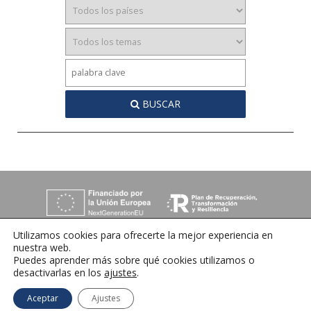
BUSCAR
Utilizamos cookies para ofrecerte la mejor experiencia en
nuestra web.
Puedes aprender más sobre qué cookies utilizamos o
desactivarlas en los
ajustes
.
C/ Orense 6, 36970 Sanxenxo, Pontevedra
Tlfno:
+34 986 72 35 64
| E-mail:
info@ihrmeeting.com
Aceptar
Ajustes
Aviso legal
|
Política de cookies
|
Contacto