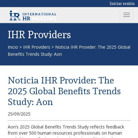
Iniciar sesión
T
o
g
IHR Providers
g
l
Inicio
>
IHR Providers
>
Noticia IHR Provider: The 2025 Global
e
Benefits Trends Study: Aon
n
a
v
Noticia IHR Provider: The
i
g
2025 Global Benefits Trends
a
Study: Aon
t
i
25/09/2025
o
n
Aon’s 2025 Global Benefits Trends Study reflects feedback
from over 500 human resources professionals on human